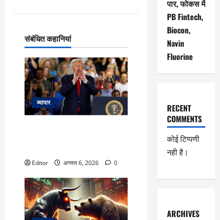
पार, फोकस में
PB Fintech,
Biocon,
संबंधित कहानियां
Navin
Fluorine
व्यापार
RECENT
COMMENTS
‘मैं लोगों को मारना नहीं चाहता…’,
खाड़ी में जारी भीषण तनाव के बीच
कोई टिप्पणी
ट्रंप ने आखिर क्यों कहा ऐसा?
नही है।
Editor
अगस्त 6, 2026
0
ARCHIVES