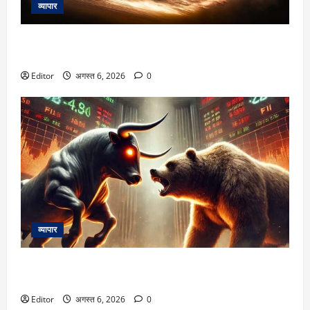
व्यापार
दिन में दिखेगा रात जैसा नजारा! इस तारीख को कुछ मिनटों के लिए
गायब हो जाएगा सूरज
Editor
अगस्त 6, 2026
0
व्यापार
Market cues : निफ्टी में एक छोटे दायरे में उतार-चढ़ाव जारी रहने की
उम्मीद, 24700–24800 की दीवार पार होने पर आएगी तेजी
Editor
अगस्त 6, 2026
0