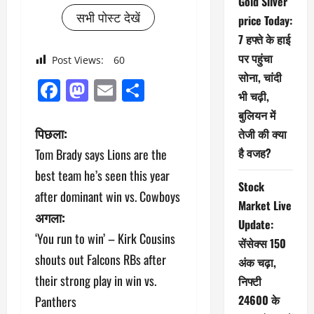
Gold Silver
सभी पोस्ट देखें
price Today:
7 हफ्ते के हाई
पर पहुंचा
Post Views:
60
सोना, चांदी
Facebook
Mastodon
Email
Share
भी चढ़ी,
बुलियन में
पो
पिछला:
तेजी की क्या
है वजह?
Tom Brady says Lions are the
स्ट
best team he’s seen this year
Stock
ने
after dominant win vs. Cowboys
Market Live
अगला:
वि
Update:
‘You run to win’ – Kirk Cousins
सेंसेक्स 150
गे
shouts out Falcons RBs after
अंक चढ़ा,
श
their strong play in win vs.
निफ्टी
24600 के
Panthers
न