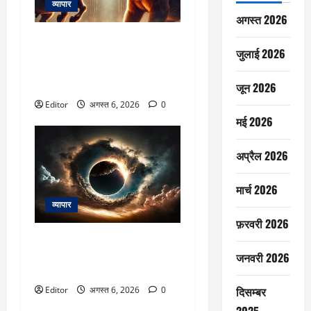
व्यापार
अगस्त 2026
Market cues : निफ्टी में एक छोटे
जुलाई 2026
दायरे में उतार-चढ़ाव जारी रहने की
उम्मीद, 24700–24800 की दीवार
पार होने पर आएगी तेजी
जून 2026
Editor
अगस्त 6, 2026
0
मई 2026
अप्रैल 2026
मार्च 2026
व्यापार
फ़रवरी 2026
दिन में दिखेगा रात जैसा नजारा! इस
तारीख को कुछ मिनटों के लिए गायब
जनवरी 2026
हो जाएगा सूरज
दिसम्बर
Editor
अगस्त 6, 2026
0