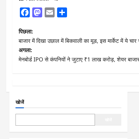
Facebook
Mastodon
Email
Share
पो
पिछला:
बाजार में दिखा उछाल में बिकवाली का मूड, इस मार्केट में ये चार
स्ट
अगला:
ने
मेनबोर्ड IPO से कंपनियों ने जुटाए ₹1 लाख करोड़, शेयर बाजार 
वि
गे
श
खोजें
न
खोजें