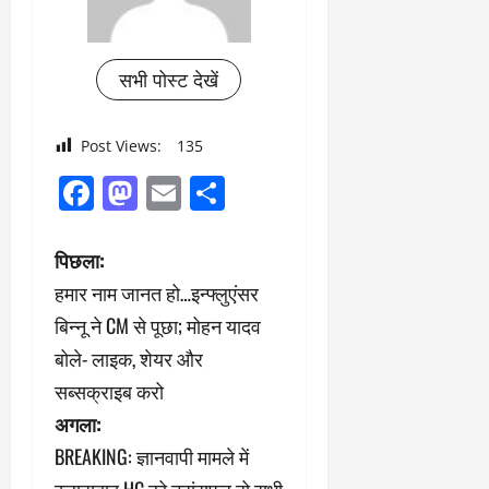
सभी पोस्ट देखें
Post Views:
135
Facebook
Mastodon
Email
Share
पो
पिछला:
हमार नाम जानत हो…इन्फ्लुएंसर
स्ट
बिन्नू ने CM से पूछा; मोहन यादव
ने
बोले- लाइक, शेयर और
सब्सक्राइब करो
वि
अगला:
गे
BREAKING: ज्ञानवापी मामले में