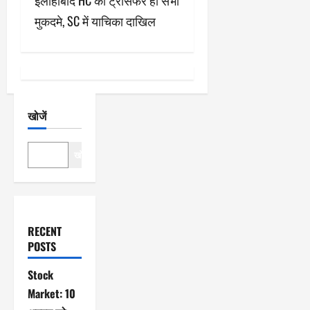
श
इलाहाबाद HC को ट्रांसफर हो सभी
मुकदमे, SC में याचिका दाखिल
न
खोजें
खोजें
RECENT
POSTS
Stock
Market: 10