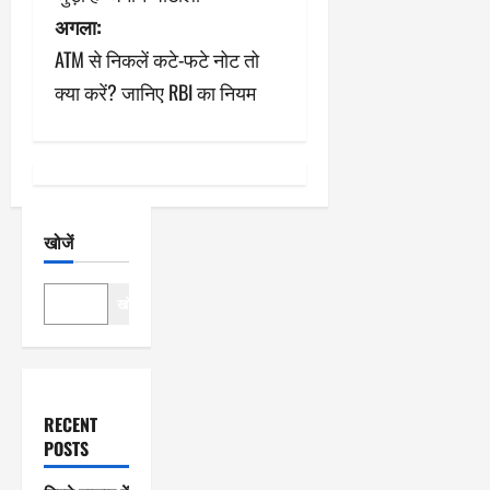
अगला:
वि
ATM से निकलें कटे-फटे नोट तो
गे
क्या करें? जानिए RBI का नियम
श
न
खोजें
खोजें
RECENT
POSTS