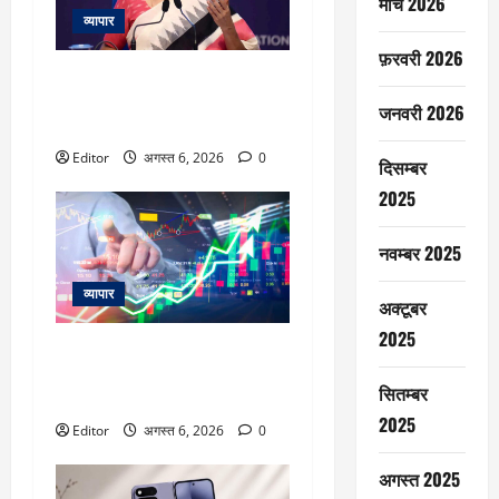
मार्च 2026
व्यापार
फ़रवरी 2026
‘UPI पेमेंट के लिए ग्राहकों पर कोई
चार्ज नहीं लगेगा’, वित्त मंत्री निर्मला
जनवरी 2026
सीतारमण ने स्पष्ट किया
Editor
अगस्त 6, 2026
0
दिसम्बर
2025
नवम्बर 2025
व्यापार
अक्टूबर
2025
विटल इलेक्टॉनिक्स को खरीदेगी RRP
Electronics, ऑर्डर में जुड़ेंगे ₹90
सितम्बर
करोड़
2025
Editor
अगस्त 6, 2026
0
अगस्त 2025