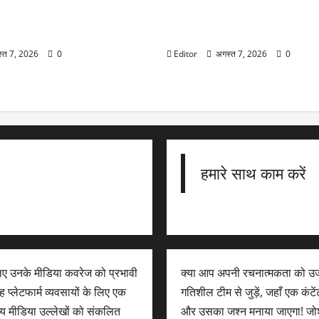
 Today: चांदी की चमक बढ़ी,
Raveena Tandon: ‘ओह माय डॉग’ 
जानें 10 प्रमुख शहरों में क्या है
बाइट से बाल-बाल बचीं रवीना टंडन, ए
रिएक्शन हुआ वायरल
्त 7, 2026
0
Editor
अगस्त 7, 2026
0
हमारे साथ काम करें
लिए उनके मीडिया कवरेज को प्रभावी
क्या आप अपनी रचनात्मकता को उज
 प्लेटफार्म व्यवसायों के लिए एक
गतिशील टीम से जुड़ें, जहाँ एक कंट
न्य मीडिया उल्लेखों को संकलित
और उसका जश्न मनाया जाएगा! जोशी