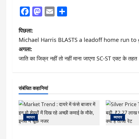
Facebook
Mastodon
Email
Share
पो
पिछला:
Michael Harris BLASTS a leadoff home run to g
स्ट
अगला:
ने
जाति का जिक्र नहीं तो नहीं माना जाएगा SC-ST एक्ट के तहत अ
वि
गे
संबंधित कहानियां
श
न
व्यापार
व्यापार
Market Trend : दायरे में फंसे बाजार में
Silver Price T