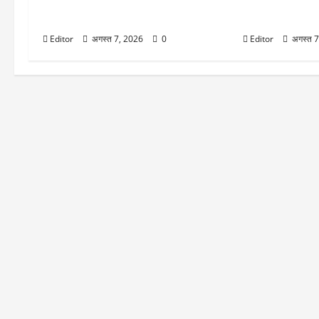
इन दो शेयरों में दिख रहे अच्छी कमाई के मौके,
बढ़ी, ₹2.27 लाख 
इनसे न चूके नजर
में क्या है ताजा रेट
Editor
अगस्त 7, 2026
0
Editor
अगस्त 