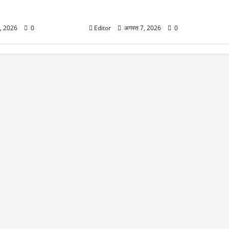
पर, जानें 10 प्रमुख शहरों
कुत्ते की बाइट से बाल-बाल बचीं रवीना टंडन,
एक्ट्रेस का रिएक्शन हुआ वायरल
7, 2026
0
Editor
अगस्त 7, 2026
0