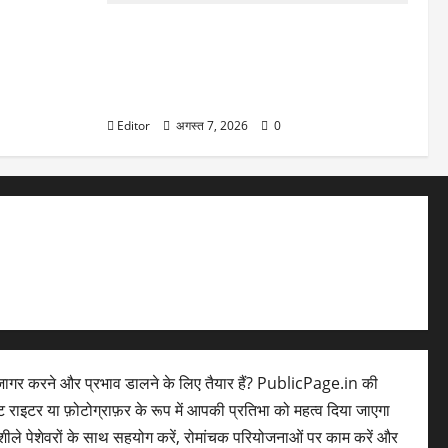
के कुत्ते की
क्ट्रेस का
Delhi-Meerut Expressway Route
Advisory: कांवड़ यात्रा के लिए दिल्ली – मेरठ
एक्सप्रेसवे पर आज से आम गाड़ियों की नो एंट्री, चेक
करें ट्रैफिक डायवर्जन
Editor
अगस्त 7, 2026
0
ागर करने और प्रभाव डालने के लिए तैयार हैं? PublicPage.in की
ेंट राइटर या फ़ोटोग्राफ़र के रूप में आपकी प्रतिभा को महत्व दिया जाएगा
ले पेशेवरों के साथ सहयोग करें, रोमांचक परियोजनाओं पर काम करें और