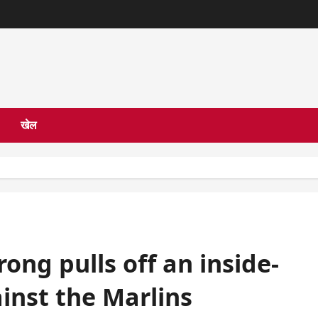
खेल
ong pulls off an inside-
inst the Marlins