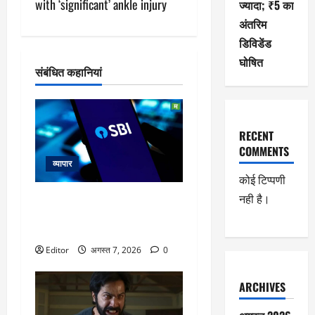
श
with ‘significant’ ankle injury
ज्यादा; ₹5 का
अंतरिम
न
डिविडेंड
घोषित
संबंधित कहानियां
RECENT
COMMENTS
व्यापार
कोई टिप्पणी
नही है।
SBI Q1 Results: जून तिमाही में
मुनाफा 10% बढ़ा, NII में 15% का
इजाफा; NPA घटा
Editor
अगस्त 7, 2026
0
ARCHIVES