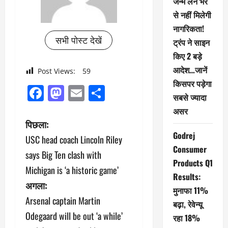
जन्म लेने भर
से नहीं मिलेगी
नागरिकता!
सभी पोस्ट देखें
ट्रंप ने साइन
किए 2 बड़े
आदेश…जानें
Post Views:
59
किसपर पड़ेगा
Facebook
Mastodon
Email
Share
सबसे ज्यादा
असर
पो
पिछला:
Godrej
USC head coach Lincoln Riley
स्ट
Consumer
says Big Ten clash with
Products Q1
ने
Michigan is ‘a historic game’
Results:
अगला:
वि
मुनाफा 11%
Arsenal captain Martin
बढ़ा, रेवेन्यू
गे
Odegaard will be out ‘a while’
रहा 18%