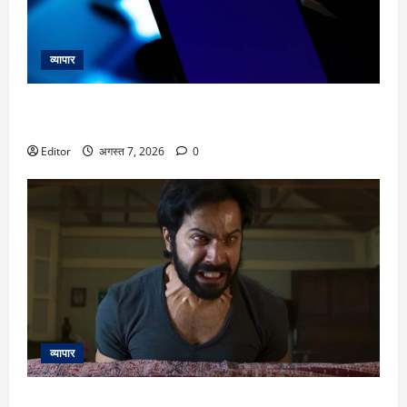
व्यापार
SBI Q1 Results: जून तिमाही में मुनाफा 10% बढ़ा, NII में 15% का
इजाफा; NPA घटा
Editor
अगस्त 7, 2026
0
व्यापार
Varun Dhawan: यश राज की पहली हॉरर फिल्म में वरुण धवन मचाएंगे