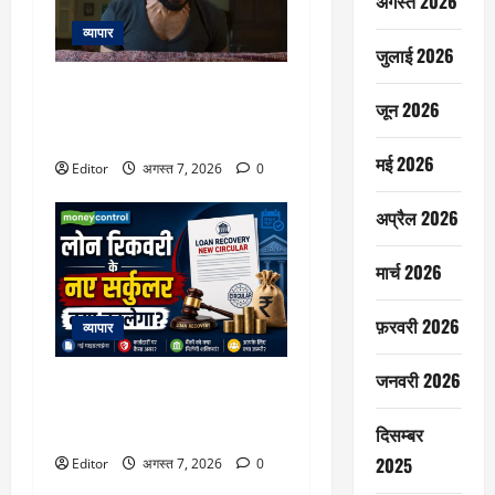
अगस्त 2026
व्यापार
जुलाई 2026
Varun Dhawan: यश राज की पहली
जून 2026
हॉरर फिल्म में वरुण धवन मचाएंगे
धमाल, अभय पन्नू होंगे डायरेक्टर
मई 2026
Editor
अगस्त 7, 2026
0
अप्रैल 2026
मार्च 2026
फ़रवरी 2026
व्यापार
जनवरी 2026
क्या लोन डिफॉल्ट होने पर बैंक आपका
मोबाइल या लैपटॉप बंद कर सकेंगे?
RBI के बड़े फैसले की हर डिटेल
दिसम्बर
2025
Editor
अगस्त 7, 2026
0