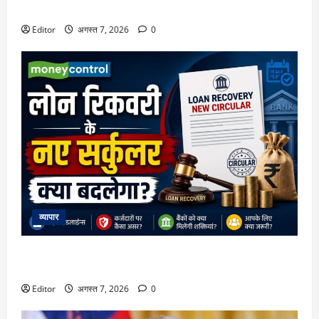
धमाल, अभय पन्नू होंगे डायरेक्टर
Editor
अगस्त 7, 2026
0
व्यापार
क्या लोन डिफॉल्ट होने पर बैंक आपका मोबाइल या लैपटॉप बंद कर
सकेंगे? RBI के बड़े फैसले की हर डिटेल
Editor
अगस्त 7, 2026
0