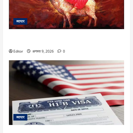
व्यापार
Dwi Dwadash Yog: बुध-मंगल ने दुर्लभ द्विद्वादश योग बनाया, 4 राशियों
की चमकेगी किस्मत और बढ़ेगी धन-संपत्ति
Editor
अगस्त 9, 2026
0
व्यापार
H-1B Visa News: नौकरी गई तो तुरंत छोड़ना होगा अमेरिका! नहीं