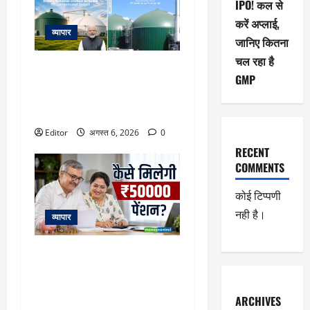
IPO! कल से
करें अप्लाई,
व्यापार
जानिए कितना
चल रहा है
23731 करोड़ की गोबरधन स्कीम को
GMP
मिली मंजूरी, जानिए इससे किसानों के
लिए इनकम के कौन-कौन से नए रास्ते
खुलेंगे
Editor
अगस्त 6, 2026
0
RECENT
COMMENTS
कोई टिप्पणी
नही है।
व्यापार
Retirement Planning: हर महीने
₹50000 की पेंशन के लिए कितना
रिटायरमेंट फंड चाहिए? समझिए पूरा
कैलकुलेशन
ARCHIVES