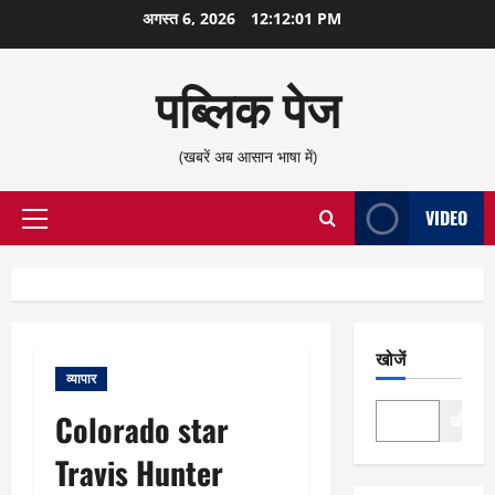
छोड़कर
अगस्त 6, 2026
12:12:02 PM
सामग्री
पर
पब्लिक पेज
जाएँ
(खबरें अब आसान भाषा में)
VIDEO
प्राथमिक
सूची
खोजें
व्यापार
Colorado star
खोजें
Travis Hunter