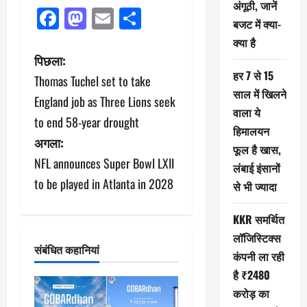
अंगूठी, जानें
Facebook
Mastodon
Email
Share
बजट में क्या-
क्या है
पो
पिछला:
हर 7 से 15
Thomas Tuchel set to take
स्ट
साल में खिलने
England job as Three Lions seek
वाला ये
ने
to end 58-year drought
हिमालयन
अगला:
वि
फूल है खास,
NFL announces Super Bowl LXII
लंबाई इंसानों
गे
to be played in Atlanta in 2028
से भी ज्यादा
श
KKR समर्थित
न
लॉजिस्टिक्स
संबंधित कहानियां
कंपनी ला रही
है ₹2480
करोड़ का