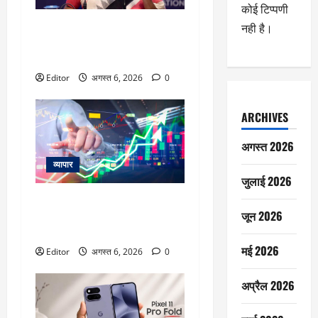
कोई टिप्पणी
‘UPI पेमेंट के लिए ग्राहकों पर कोई
नही है।
चार्ज नहीं लगेगा’, वित्त मंत्री निर्मला
सीतारमण ने स्पष्ट किया
Editor
अगस्त 6, 2026
0
ARCHIVES
अगस्त 2026
व्यापार
जुलाई 2026
विटल इलेक्टॉनिक्स को खरीदेगी RRP
जून 2026
Electronics, ऑर्डर में जुड़ेंगे ₹90
करोड़
मई 2026
Editor
अगस्त 6, 2026
0
अप्रैल 2026