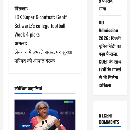
5 फीसदी
पो
पिछला:
भागा
FOX Super 6 contest: Geoff
स्ट
DU
Schwartz’s college football
Admission
ने
Week 4 picks
2026: दिल्ली
अगला:
वि
यूनिवर्सिटी का
लेबनान में उभरते संकट पर सुरक्षा
बड़ा फैसला,
गे
परिषद की आपात बैठक
CUET के साथ
श
12वीं के मार्क्स
से भी मिलेगा
न
दाखिला
संबंधित कहानियां
RECENT
COMMENTS
व्यापार