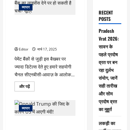
व्यापार
RECENT
POSTS
वित्त मंत्रालय ने 20 मार्च को बुलाई
पेमेंट बैंकों की बैठक, स्मॉल फाइनेंस
Pradosh
बैंक का लाइसेंस देने पर हो सकती है
Vrat 2026:
चर्चा- सूत्र
सावन के
Editor
मार्च 17, 2025
पहले प्रदोष
पेमेंट बैंकों से जुड़ी इस बैखबर पर
व्रत पर बन
ज्यादा डिटेल्स देते हुए हमारे सहयोगी
रहा दुर्लभ
चैनल सीएनबीसी-आवाज़ के आलोक...
संयोग, जानें
सही तारीख
वित्त
और पढ़ें
मंत्रालय
और सोम
ने
20
प्रदोष व्रत
मार्च
को
व्यापार
का मुहूर्त
बुलाई
पेमेंट
बैंकों
लकड़ी का
Donald Trump की जिद के कारण US
की
बैठक,
में आएगी मंदी!