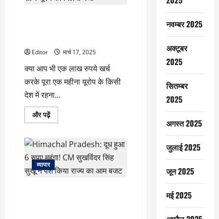
2025
सैलरी
और
सिर्फ एक लाख रुपये में यूरोप के इस
सर्विस
नवम्बर 2025
के
देश में बिताए 1 महीना, काम के साथ
साल
तय
घूमने का मिलेगा मजा
होता
अक्टूबर
है
Editor
मार्च 17, 2025
अमाउंट
2025
के
क्या आप भी एक लाख रुपये खर्च
बारे
में
करके पूरा एक महीना यूरोप के किसी
सितम्बर
और
पढ़ें
देश में रहना...
2025
सिर्फ
और पढ़ें
एक
अगस्त 2025
लाख
रुपये
में
जुलाई 2025
यूरोप
के
इस
व्यापार
देश
जून 2025
में
बिताए
Himachal Pradesh: दूध हुआ 6 रुपए
1
मई 2025
महीना,
महंगा! CM सुखविंदर सिंह सुखू ने पेश
काम
के
किया राज्य का आम बजट
साथ