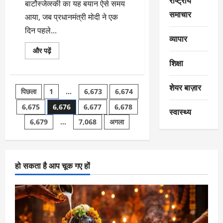
राष्ट्रीय
बार्टोस्जेव्स्की का यह बयान ऐसे समय
पढ़ें
समाचार
आया, जब प्रधानमंत्री मोदी ने एक
दिन पहले...
व्यापार
PM
और पढ़ें
मोदी
शिक्षा
ने
रोक
दी
थी
शेयर बाज़ार
Posts
पिछला
1
…
6,673
6,674
बड़ी
तबाही!
‘पुतिन
6,675
6,676
6,677
6,678
pagination
स्वास्थ्य
को
परमाणु
6,679
…
7,068
अगला
हथियार
इस्तेमाल
नहीं
करने
के
लिए
हो सकता है आप चूक गए हों
मनाया’,
पोलौंड
के
मंत्री
का
बड़ा
खुलासा
के