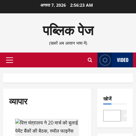
छोड़कर
अगस्त 7, 2026
2:56:24 AM
सामग्री
पर
पब्लिक पेज
जाएँ
(खबरें अब आसान भाषा में)
VIDEO
प्राथमिक
सूची
व्यापार
खोजें
खोजें