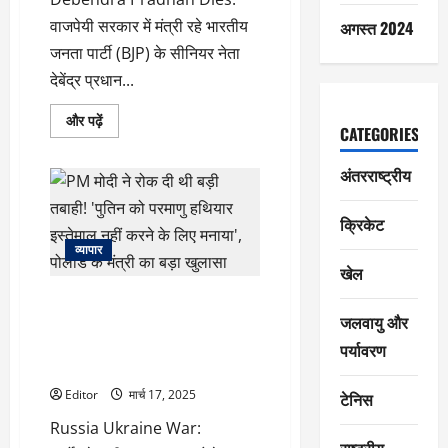
वाजपेयी सरकार में मंत्री रहे भारतीय
अगस्त 2024
जनता पार्टी (BJP) के सीनियर नेता
देबेंद्र प्रधान...
Debendra
और पढ़ें
CATEGORIES
Pradhan
Dies:
धर्मेंद्र
अंतरराष्ट्रीय
प्रधान
के
पिता
और
क्रिकेट
पूर्व
केंद्रीय
व्यापार
मंत्री
खेल
देबेंद्र
प्रधान
PM मोदी ने रोक दी थी बड़ी तबाही!
का
निधन,
जलवायु और
‘पुतिन को परमाणु हथियार इस्तेमाल
पीएम
नहीं करने के लिए मनाया’, पोलौंड के
मोदी
पर्यावरण
ने
मंत्री का बड़ा खुलासा
दी
श्रद्धांजलि
Editor
मार्च 17, 2025
टेनिस
के
बारे
Russia Ukraine War:
में
और