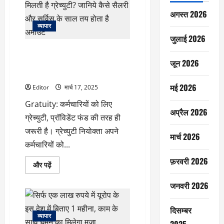
अधिक
लुढ़के,
अगस्त 2026
सबसे
निचले
व्यापार
स्तर
जुलाई 2026
पर
आया
Gratuity: कर्मचारियों को कब मिलती
भाव,
झुनझुनवाला
है ग्रेच्युटी? जानिये कैसे सैलरी और
जून 2026
फैमिली
सर्विस के साल तय होता है अमाउंट
ने
किया
मई 2026
है
Editor
मार्च 17, 2025
बड़ा
निवेश
Gratuity: कर्मचारियों को लिए
के
अप्रैल 2026
बारे
ग्रेच्युटी, प्रॉविडेंट फंड की तरह ही
में
और
जरूरी है। ग्रेच्युटी नियोक्ता अपने
मार्च 2026
पढ़ें
कर्मचारियों को...
फ़रवरी 2026
Gratuity:
और पढ़ें
कर्मचारियों
को
जनवरी 2026
कब
मिलती
है
ग्रेच्युटी?
दिसम्बर
जानिये
व्यापार
कैसे