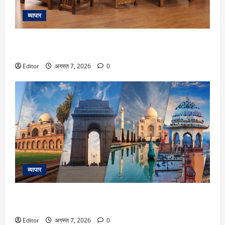
व्यापार
लकड़ी का फर्नीचर रखना है सालों तक नया? मानसून में अपनाएं ये 5
टिप्स
Editor
अगस्त 7, 2026
0
व्यापार
मानसून में जरूर करें भारत के इन डेस्टिनेशन को एक्सप्लोर, बारिश में
खिल उठती है इनकी खूबसूरती
Editor
अगस्त 7, 2026
0