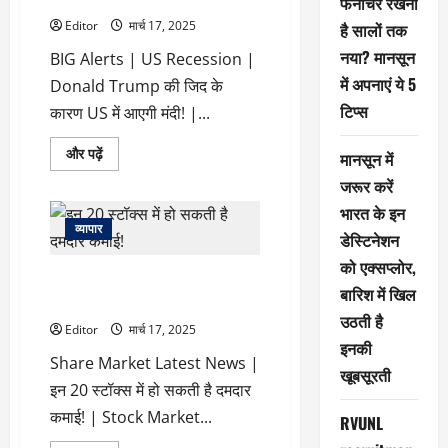
फर्नीचर रखना
स्मॉल
फाइनेंस
Editor
मार्च 17, 2025
है सालों तक
बैंक
का
नया? मानसून
BIG Alerts | US Recession |
लाइसेंस
देने
में अपनाएं ये 5
Donald Trump की जिद के
पर
हो
टिप्स
कारण US में आएगी मंदी! |...
सकती
है
चर्चा-
Donald
और पढ़ें
सूत्र
मानसून में
Trump
के
की
जरूर करें
बारे
जिद
में
के
भारत के इन
और
कारण
पढ़ें
व्यापार
US
डेस्टिनेशन
में
आएगी
को एक्सप्लोर,
इन 20 स्टॉक्स में हो सकती है दमदार
मंदी!
बारिश में खिल
के
कमाई!
बारे
उठती है
में
Editor
मार्च 17, 2025
और
इनकी
पढ़ें
Share Market Latest News |
खूबसूरती
इन 20 स्टॉक्स में हो सकती है दमदार
कमाई! | Stock Market...
RVUNL