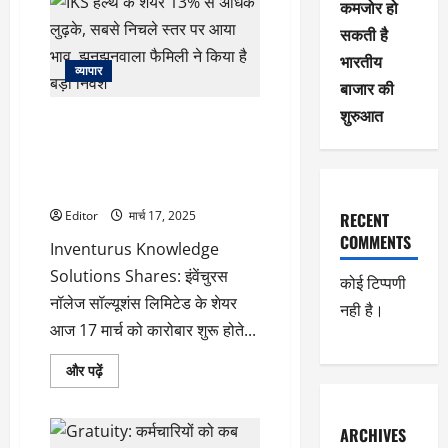
कमजोर हो
सकती
है
सकती है
FIIs
की
भारतीय
खरीदारी,
व्यापार
FMCG
बाजार की
शेयरों
में
शुरुआत
IKS हेल्थ के शेयर 13% से अधिक
रिलीफ
रैली
लुढ़के, सबसे निचले स्तर पर आया
संभव
भाव, झुनझुनवाला फैमिली ने किया है
–
एन
बड़ा निवेश
जयकुमार
के
Editor
मार्च 17, 2025
RECENT
बारे
में
COMMENTS
Inventurus Knowledge
और
पढ़ें
Solutions Shares: इंवेंचुरस
कोई टिप्पणी
नॉलेज सॉल्यूशंस लिमिटेड के शेयर
नही है।
आज 17 मार्च को कारोबार शुरू होते...
IKS
और पढ़ें
हेल्थ
के
शेयर
13%
ARCHIVES
से