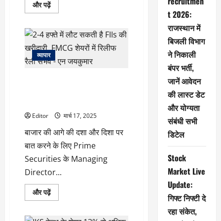
recruitmen
इन
और पढ़ें
20
t 2026:
स्टॉक्स
में
राजस्थान में
हो
सकती
बिजली विभाग
है
दमदार
ने निकाली
व्यापार
कमाई!
के
बंपर भर्ती,
बारे
2-4 हफ्ते में लौट सकती है FIIs की
जानें आवेदन
में
और
खरीदारी, FMCG शेयरों में रिलीफ रैली
की लास्ट डेट
पढ़ें
संभव – एन जयकुमार
और योग्यता
Editor
मार्च 17, 2025
संबंधी सभी
बाजार की आगे की दशा और दिशा पर
डिटेल
बात करने के लिए Prime
Stock
Securities के Managing
Market Live
Director...
Update:
2-
और पढ़ें
गिफ्ट निफ्टी दे
4
हफ्ते
रहा संकेत,
में
लौट