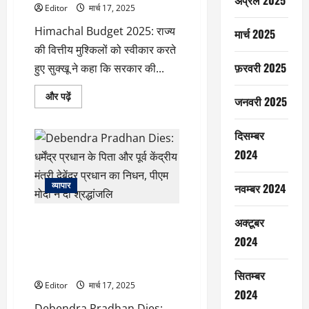
अप्रैल 2025
घूमने
Editor
मार्च 17, 2025
का
मिलेगा
Himachal Budget 2025: राज्य
मार्च 2025
मजा
के
की वित्तीय मुश्किलों को स्वीकार करते
बारे
में
फ़रवरी 2025
हुए सुक्खू ने कहा कि सरकार की...
और
पढ़ें
Himachal
और पढ़ें
जनवरी 2025
Pradesh:
दूध
हुआ
दिसम्बर
6
रुपए
2024
महंगा!
CM
सुखविंदर
सिंह
व्यापार
नवम्बर 2024
सुखू
ने
पेश
Debendra Pradhan Dies: धर्मेंद्र
अक्टूबर
किया
राज्य
प्रधान के पिता और पूर्व केंद्रीय मंत्री
2024
का
देबेंद्र प्रधान का निधन, पीएम मोदी ने
आम
बजट
दी श्रद्धांजलि
के
सितम्बर
बारे
Editor
मार्च 17, 2025
में
2024
और
Debendra Pradhan Dies:
पढ़ें