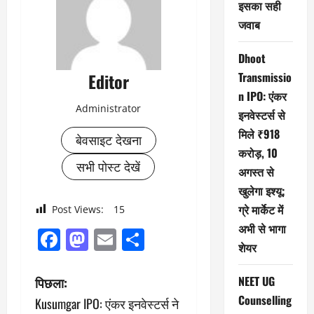
इसका सही
जवाब
Dhoot
Editor
Transmissio
n IPO: एंकर
Administrator
इनवेस्टर्स से
मिले ₹918
बेवसाइट देखना
करोड़, 10
सभी पोस्ट देखें
अगस्त से
खुलेगा इश्यू;
ग्रे मार्केट में
Post Views:
15
अभी से भागा
Facebook
Mastodon
Email
Share
शेयर
पो
NEET UG
पिछला:
Counselling
Kusumgar IPO: एंकर इनवेस्टर्स ने