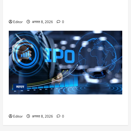
दूध वेज या नॉन-वेज…किस कैटेगरी में आता है? यहां जानिए इसका सही
जवाब
Editor
अगस्त 8, 2026
0
व्यापार
Dhoot Transmission IPO: एंकर इनवेस्टर्स से मिले ₹918 करोड़, 10
अगस्त से खुलेगा इश्यू; ग्रे मार्केट में अभी से भागा शेयर
Editor
अगस्त 8, 2026
0