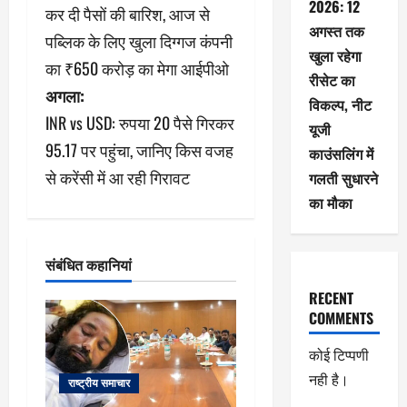
स्ट
2026: 12
कर दी पैसों की बारिश, आज से
ने
अगस्त तक
पब्लिक के लिए खुला दिग्गज कंपनी
खुला रहेगा
का ₹650 करोड़ का मेगा आईपीओ
वि
रीसेट का
अगला:
विकल्प, नीट
गे
INR vs USD: रुपया 20 पैसे गिरकर
यूजी
श
95.17 पर पहुंचा, जानिए किस वजह
काउंसलिंग में
से करेंसी में आ रही गिरावट
गलती सुधारने
न
का मौका
संबंधित कहानियां
RECENT
COMMENTS
कोई टिप्पणी
नही है।
राष्ट्रीय समाचार