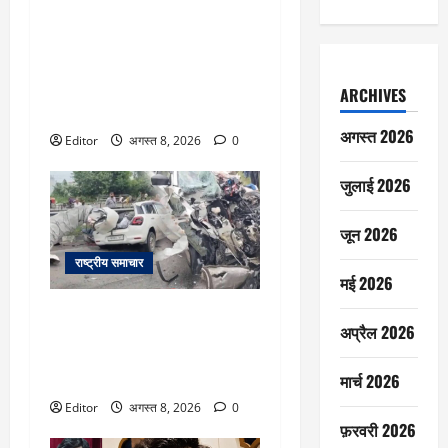
JPSC Protest: छात्रों और सरकार
के बीच फिर होगी बातचीत, स्टेट गेस्ट
हाउस पहुंचे आठ सदस्यीय
प्रतिनिधिमंडल; अपनी मांग पर अड़े
ARCHIVES
देवेंद्र नाथ महतो
अगस्त 2026
Editor
अगस्त 8, 2026
0
जुलाई 2026
जून 2026
राष्ट्रीय समाचार
मई 2026
Punjab: खड़े ट्रक में जा घुसी तेज
अप्रैल 2026
रफ्तार कार, तीन युवकों की मौत;
जालंधर में भीषण सड़क हादसा; कार में
मार्च 2026
बुरी तरह फंसा मृतकों का शव
Editor
अगस्त 8, 2026
0
फ़रवरी 2026