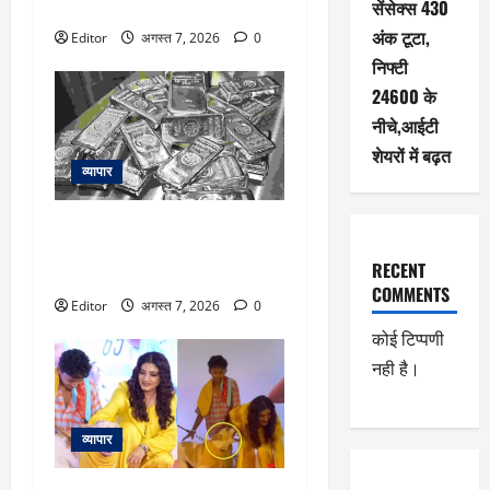
सेंसेक्स 430
के मौके, इनसे न चूके नजर
अंक टूटा,
Editor
अगस्त 7, 2026
0
निफ्टी
24600 के
नीचे,आईटी
शेयरों में बढ़त
व्यापार
Silver Price Today: चांदी की चमक
बढ़ी, ₹2.27 लाख पर, जानें 10 प्रमुख
RECENT
शहरों में क्या है ताजा रेट
COMMENTS
Editor
अगस्त 7, 2026
0
कोई टिप्पणी
नही है।
व्यापार