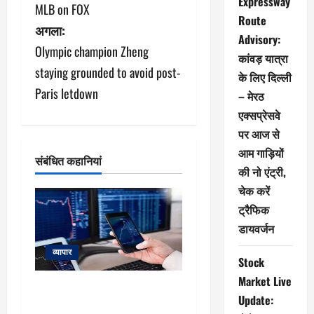
Expressway
MLB on FOX
Route
ने
अगला:
Advisory:
Olympic champion Zheng
वि
कांवड़ यात्रा
staying grounded to avoid post-
के लिए दिल्ली
गे
Paris letdown
– मेरठ
श
एक्सप्रेसवे
पर आज से
न
आम गाड़ियों
संबंधित कहानियां
की नो एंट्री,
चेक करें
ट्रैफिक
डायवर्जन
व्यापार
Stock
Market Live
Market Trend : दायरे में फंसे बाजार
Update:
में इन दो शेयरों में दिख रहे अच्छी कमाई