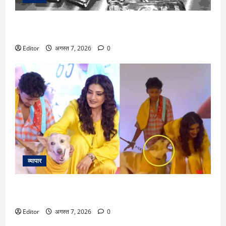
Silver Price Today: चांदी की चमक बढ़ी, ₹2.27 लाख पर, जानें 10
प्रमुख शहरों में क्या है ताजा रेट
Editor
अगस्त 7, 2026
0
व्यापार
Raveena Tandon: ‘ओह माय डॉग’ के कुत्ते की बाइट से बाल-बाल बचीं
रवीना टंडन, एक्ट्रेस का रिएक्शन हुआ वायरल
Editor
अगस्त 7, 2026
0