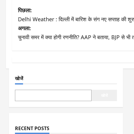
पो
पिछला:
Delhi Weather : दिल्ली में बारिश के संग नए सप्ताह की शुरु
स्ट
अगला:
ने
चुनावी समर में क्या होगी रणनीति? AAP ने बताया, BJP से भी त
वि
गे
श
खोजें
न
खोजें
RECENT POSTS