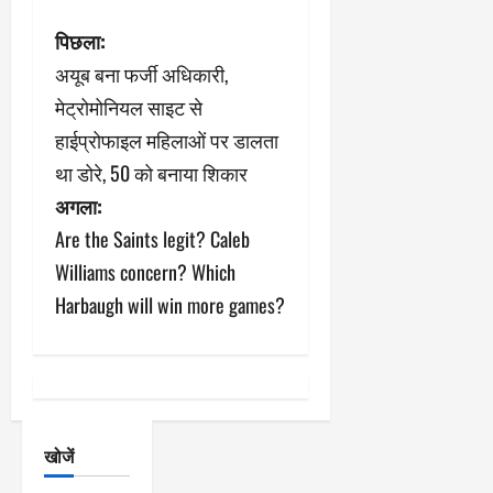
पो
पिछला:
अयूब बना फर्जी अधिकारी,
स्ट
मेट्रोमोनियल साइट से
ने
हाईप्रोफाइल महिलाओं पर डालता
था डोरे, 50 को बनाया शिकार
वि
अगला:
गे
Are the Saints legit? Caleb
श
Williams concern? Which
Harbaugh will win more games?
न
खोजें