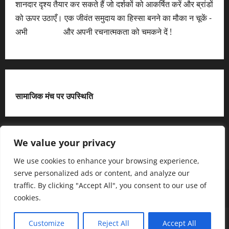
शानदार दृश्य तैयार कर सकते हैं जो दर्शकों को आकर्षित करें और ब्रांडों
को ऊपर उठाएँ। एक जीवंत समुदाय का हिस्सा बनने का मौका न चूकें -
अभी
आवेदन करें
और अपनी रचनात्मकता को चमकने दें !
सामाजिक मंच पर उपस्थिति
X
We value your privacy
We use cookies to enhance your browsing experience,
serve personalized ads or content, and analyze our
हमसे जुड़ें
आधिकारिक नीति पृष्ठ (Privacy Policy)
traffic. By clicking "Accept All", you consent to our use of
हमारे बारे में जानें
हमसे संपर्क करें
cookies.
Copyright © All rights reserved.
|
MoreNews
द्धारा AF
Customize
Reject All
Accept All