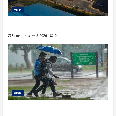
व्यापार
Delhivery Q1 Profit: डेल्हीवरी का प्रॉफिट 65% घटकर 32 करोड़
रहा, रेवेन्यू 28% बढ़ा
Editor
अगस्त 8, 2026
0
व्यापार
कल का मौसम 9 अगस्त: आसमान से आफत की बारिश! दिल्ली-NCR
समेत इन राज्यों में IMD ने दी चेतावनी