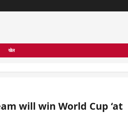
खेल
am will win World Cup ‘at