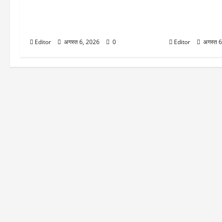
Gold Silver Rates Today: दिल्ली में
August 12 Tot
एक दिन में 3800 रुपये चढ़ा सोना, चांदी भी
इस देश में 100 सा
उछली
का दुर्लभ नजारा, भ
Editor
अगस्त 6, 2026
0
Editor
अगस्त 