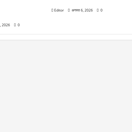
सकती है बाजार की चाल
al Solar Eclipse:
ल बाद दिखेगा सूर्य ग्रहण
Editor
अगस्त 6, 2026
0
ारत में नहीं दिखेगा ग्रहण
6, 2026
0