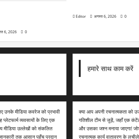
Britannia Q1 Results: बिस्कि
प्रॉफिट 13% बढ़ा, रेवेन्यू ₹5000 क
otal Solar Eclipse: इस देश
द दिखेगा सूर्य ग्रहण का दुर्लभ
Editor
अगस्त 6, 2026
0
ं नहीं दिखेगा ग्रहण
्त 6, 2026
0
हमारे साथ काम करें
लिए उनके मीडिया कवरेज को प्रभावी
क्या आप अपनी रचनात्मकता को उज
 प्लेटफार्म व्यवसायों के लिए एक
गतिशील टीम से जुड़ें, जहाँ एक कंट
न्य मीडिया उल्लेखों को संकलित
और उसका जश्न मनाया जाएगा! जोशी
िक जानकारी तक आसान पहुँच प्रदान
रचनात्मक कार्य वातावरण के लची