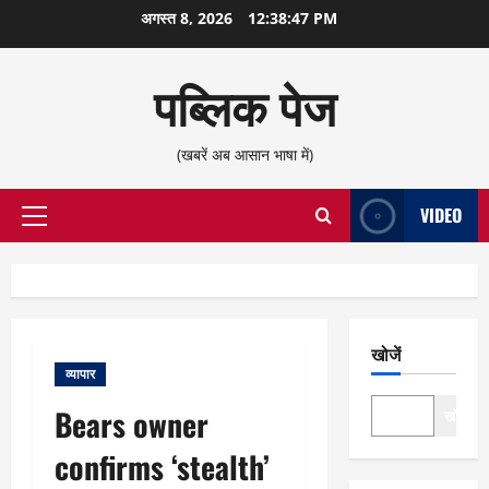
छोड़कर
अगस्त 8, 2026
12:38:48 PM
सामग्री
पर
पब्लिक पेज
जाएँ
(खबरें अब आसान भाषा में)
VIDEO
प्राथमिक
सूची
खोजें
व्यापार
Bears owner
खोजें
confirms ‘stealth’