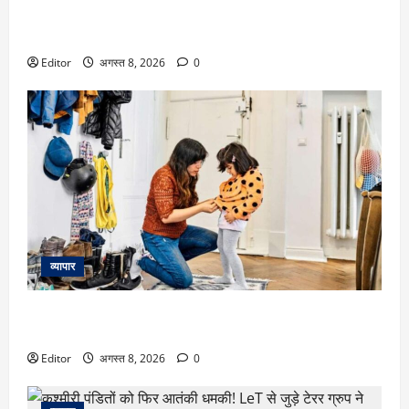
Rekha: रेखा के जीजा जी ने उनके ट्रांसफॉर्मेशन और कड़ी मेहनत को
किया याद किया, बोले- “पहले वह काफी मोटी थीं”
Editor
अगस्त 8, 2026
0
व्यापार
प्यार में की जा रही ये गलती आपके बच्चे को बना सकती है कम
आत्मनिर्भर, Helicopter Parenting को समझिए और इससे बचिए
Editor
अगस्त 8, 2026
0