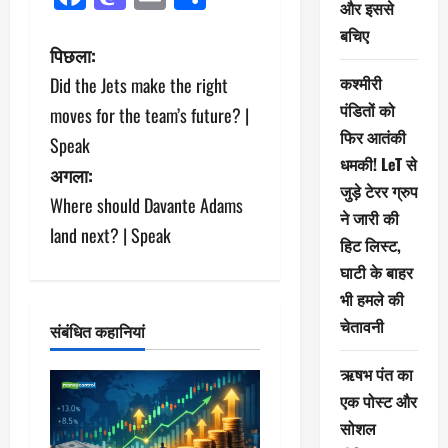
और इससे
बचिए
पो
पिछला:
कश्मीरी
Did the Jets make the right
स्ट
पंडितों को
moves for the team’s future? |
ने
फिर आतंकी
Speak
धमकी! LeT से
अगला:
वि
जुड़े टेरर ग्रुप
Where should Davante Adams
गे
ने जारी की
land next? | Speak
हिट लिस्ट,
श
घाटी के बाहर
भी हमले की
न
चेतावनी
संबंधित कहानियां
ऋषभ पंत का
एक पोस्ट और
सोशल