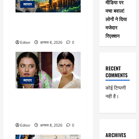
मीडिया पर
व्यापार
मचा बवाल!
लोगों ने दिया
Bonus Issue: हर एक शेयर पर एक
मजेदार
नया शेयर फ्री देगी कंपनी, एक महीने
में शेयर 60% उछला
रिएक्शन
Editor
अगस्त 8, 2026
0
RECENT
COMMENTS
व्यापार
कोई टिप्पणी
नही है।
Rekha: रेखा के जीजा जी ने उनके
ट्रांसफॉर्मेशन और कड़ी मेहनत को
किया याद किया, बोले- “पहले वह
काफी मोटी थीं”
Editor
अगस्त 8, 2026
0
ARCHIVES