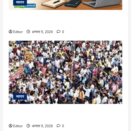
व्यापार
RBI का बड़ा फैसला: लोन की EMI चूकने पर नियम बदले, जानिए बैंक
क्या कर सकते हैं और क्या नहीं
Editor
अगस्त 9, 2026
0
व्यापार
JPSC-JSCC Protests: छात्र आंदोलन के बीच JPSC के तीन सदस्यों
ने दिया इस्तीफा
Editor
अगस्त 9, 2026
0