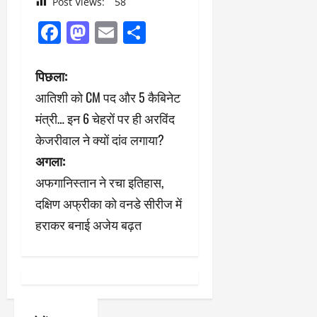
Post Views:
58
Facebook
Mastodon
Email
Share
पो
पिछला:
आतिशी को CM पद और 5 कैबिनेट
स्ट
मंत्री… इन 6 चेहरों पर ही अरविंद
ने
केजरीवाल ने क्यों दांव लगाया?
अगला:
वि
अफगानिस्तान ने रचा इतिहास,
गे
दक्षिण अफ्रीका को वनडे सीरीज में
श
हराकर बनाई अजेय बढ़त
न