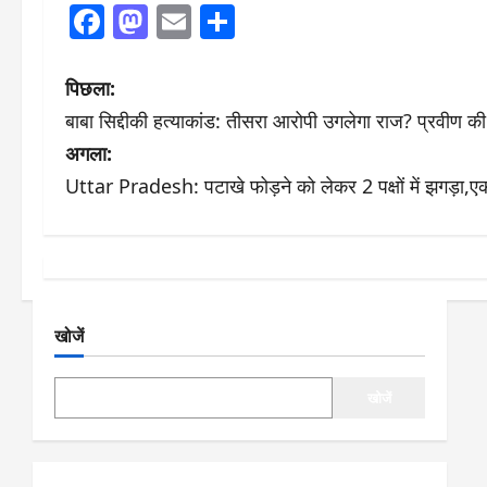
Facebook
Mastodon
Email
Share
पो
पिछला:
बाबा सिद्दीकी हत्याकांड: तीसरा आरोपी उगलेगा राज? प्रवीण की
स्ट
अगला:
ने
Uttar Pradesh: पटाखे फोड़ने को लेकर 2 पक्षों में झगड़ा,एक
वि
गे
श
खोजें
न
खोजें