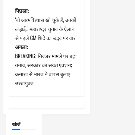
पो
पिछला:
‘वो आत्मविश्वास खो चुके हैं, उनकी
स्ट
लड़ाई..’ महाराष्ट्र चुनाव के ऐलान
ने
से पहले CM शिंदे का उद्धव पर वार
अगला:
वि
BREAKING: निज्जर मामले पर बढ़ा
गे
तनाव, सरकार का सख्त एक्शन;
श
कनाडा से भारत ने वापस बुलाए
उच्चायुक्त
न
खोजें