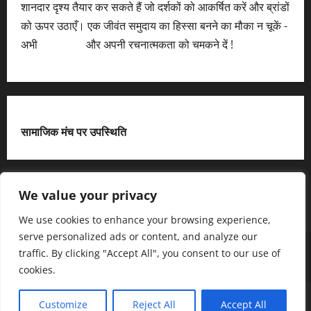
शानदार दृश्य तैयार कर सकते हैं जो दर्शकों को आकर्षित करें और ब्रांडों
को ऊपर उठाएँ। एक जीवंत समुदाय का हिस्सा बनने का मौका न चूकें -
अभी
आवेदन करें
और अपनी रचनात्मकता को चमकने दें !
सामाजिक मंच पर उपस्थिति
X
We value your privacy
We use cookies to enhance your browsing experience,
serve personalized ads or content, and analyze our
हमसे जुड़ें
आधिकारिक नीति पृष्ठ (Privacy Policy)
traffic. By clicking "Accept All", you consent to our use of
हमारे बारे में जानें
हमसे संपर्क करें
cookies.
Copyright © All rights reserved.
|
MoreNews
द्धारा AF
Customize
Reject All
Accept All