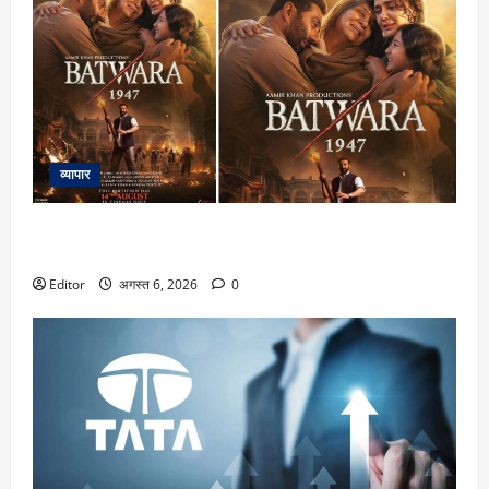
व्यापार
Batwara 1947: ‘बंटवारा 1947’ में सनी देओल का किरदार सबसे
ताकतवर, राजकुमार संतोषी का बड़ा दावा
Editor
अगस्त 6, 2026
0