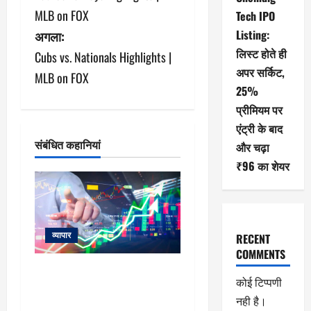
स्ट
MLB on FOX
Tech IPO
ने
Listing:
अगला:
लिस्ट होते ही
Cubs vs. Nationals Highlights |
वि
अपर सर्किट,
MLB on FOX
गे
25%
प्रीमियम पर
श
एंट्री के बाद
न
संबंधित कहानियां
और चढ़ा
₹96 का शेयर
व्यापार
RECENT
COMMENTS
विटल इलेक्टॉनिक्स को खरीदेगी RRP
कोई टिप्पणी
Electronics, ऑर्डर में जुड़ेंगे ₹90
नही है।
करोड़