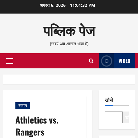
छोड़कर
अगस्त 6, 2026
11:01:32 PM
सामग्री
पर
पब्लिक पेज
जाएँ
(खबरें अब आसान भाषा में)
VIDEO
प्राथमिक
सूची
खोजें
व्यापार
Athletics vs.
खोजें
Rangers