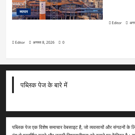
Mrunal Thak
छोटे यशस्वी ज
व्यापार
तोड़ी चुप्पी, ब
Editor
अगस
NMDC ने आयरन ओर की कीमतों में किया बदलाव,
सोमवार को शेयर पर रहेगी नजर
Editor
अगस्त 8, 2026
0
पब्लिक पेज के बारे में
पब्लिक पेज एक विशेष समाचार वेबसाइट है, जो व्यवसायों और संगठनों के 