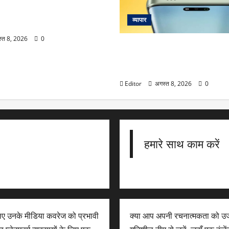
ur: मृणाल ठाकुर ने 10 साल
ायसवाल संग डेटिंग की अफवाहों पर
व्यापार
ोलीं- ‘जेन जेड से…’
्त 8, 2026
0
iQOO Z11 आ रहा है धमाल मचा
बैटरी, 144Hz AMOLED और 90W 
होगा लैस
Editor
अगस्त 8, 2026
0
हमारे साथ काम करें
लिए उनके मीडिया कवरेज को प्रभावी
क्या आप अपनी रचनात्मकता को उज