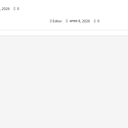
iQOO Z11 आ रहा है धमाल मचाने!
9020mAh बैटरी, 144Hz AMOLED
8, 2026
0
और 90W चार्जिंग से होगा लैस
Editor
अगस्त 8, 2026
0