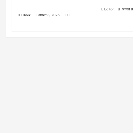
NMDC ने आयरन ओर की कीमतों में किया
से…’
बदलाव, सोमवार को शेयर पर रहेगी नजर
Editor
अगस्त 
Editor
अगस्त 8, 2026
0