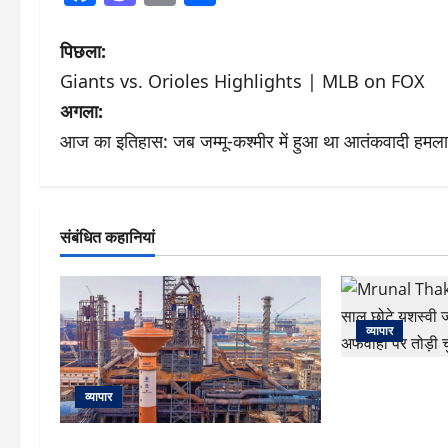
पो
पिछला:
Giants vs. Orioles Highlights | MLB on FOX
स्ट
अगला:
ने
आज का इतिहास: जब जम्मू-कश्मीर में हुआ था आतंकवादी हमल
वि
गे
संबंधित कहानियां
श
न
व्यापार
Mrunal Thakur:
व्यापार
साल छोटे यशस्वी 
अफवाहों पर तोड़ी च