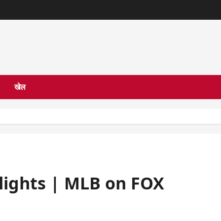
खेल
hlights | MLB on FOX