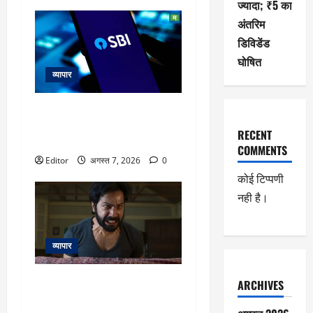
ज्यादा; ₹5 का
अंतरिम
डिविडेंड
घोषित
व्यापार
SBI Q1 Results: जून तिमाही में
मुनाफा 10% बढ़ा, NII में 15% का
RECENT
इजाफा; NPA घटा
COMMENTS
Editor
अगस्त 7, 2026
0
कोई टिप्पणी
नही है।
व्यापार
Varun Dhawan: यश राज की पहली
ARCHIVES
हॉरर फिल्म में वरुण धवन मचाएंगे