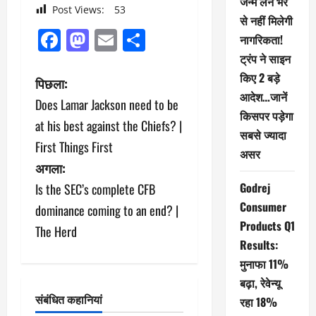
जन्म लेने भर
Post Views:
53
से नहीं मिलेगी
Facebook
Mastodon
Email
Share
नागरिकता!
ट्रंप ने साइन
किए 2 बड़े
पो
पिछला:
आदेश…जानें
Does Lamar Jackson need to be
स्ट
किसपर पड़ेगा
at his best against the Chiefs? |
सबसे ज्यादा
ने
First Things First
असर
अगला:
वि
Godrej
Is the SEC’s complete CFB
गे
Consumer
dominance coming to an end? |
Products Q1
श
The Herd
Results:
न
मुनाफा 11%
बढ़ा, रेवेन्यू
संबंधित कहानियां
रहा 18%