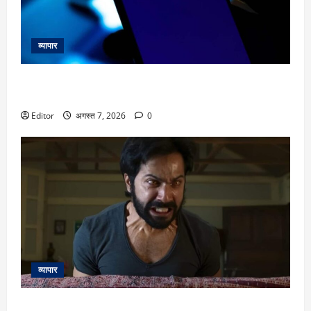
व्यापार
SBI Q1 Results: जून तिमाही में मुनाफा 10% बढ़ा, NII में 15% का
इजाफा; NPA घटा
Editor
अगस्त 7, 2026
0
व्यापार
Varun Dhawan: यश राज की पहली हॉरर फिल्म में वरुण धवन मचाएंगे