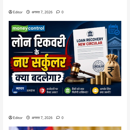
धमाल, अभय पन्नू होंगे डायरेक्टर
Editor
अगस्त 7, 2026
0
व्यापार
क्या लोन डिफॉल्ट होने पर बैंक आपका मोबाइल या लैपटॉप बंद कर
सकेंगे? RBI के बड़े फैसले की हर डिटेल
Editor
अगस्त 7, 2026
0