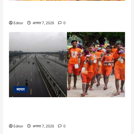
Raveena Tandon: ‘ओह माय डॉग’ के कुत्ते की बाइट से बाल-बाल बचीं
रवीना टंडन, एक्ट्रेस का रिएक्शन हुआ वायरल
Editor
अगस्त 7, 2026
0
व्यापार
Delhi-Meerut Expressway Route Advisory: कांवड़ यात्रा के लिए
दिल्ली – मेरठ एक्सप्रेसवे पर आज से आम गाड़ियों की नो एंट्री, चेक
करें ट्रैफिक डायवर्जन
Editor
अगस्त 7, 2026
0