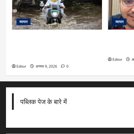
व्यापार
व्यापार
IMD Issues Rain Alert: दिल्ली-NCR में रेड
Video: 50 लाख
अलर्ट! इन 14 राज्यों में गरज-चमक संग भारी बारिश
बन पाएंगे! बें
की चेतावनी, यूपी के 11 जिलों में होगी मूसलाधार
जानकर चौंक ज
बरसात
Editor
अ
Editor
अगस्त 9, 2026
0
पब्लिक पेज के बारे में