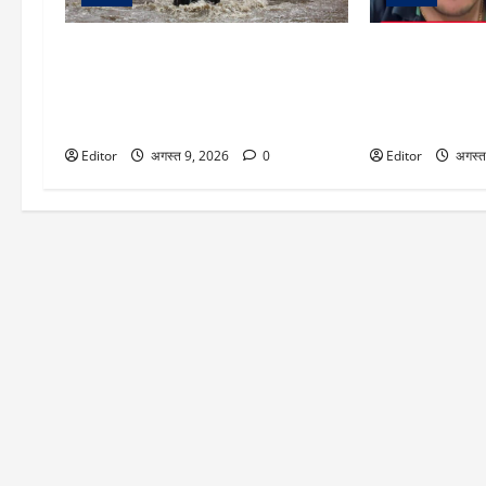
IMD Issues Rain Alert: दिल्ली-NCR में
Video: 50 लाख रु
रेड अलर्ट! इन 14 राज्यों में गरज-चमक संग
अमीर नहीं बन पाएंग
भारी बारिश की चेतावनी, यूपी के 11 जिलों में
प्रोफेशनल का दा
होगी मूसलाधार बरसात
जाएंगे
Editor
अगस्त 9, 2026
0
Editor
अगस्त