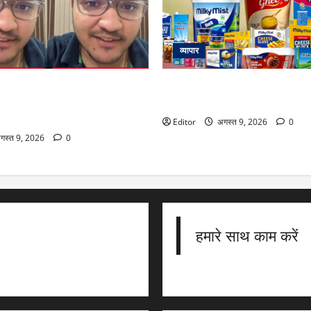
व्यापार
 रुपये कमाने के बाद भी अमीर नहीं
Milky Mist IPO: 7 बातें, ₹1533 करोड
गलुरु के टेक प्रोफेशनल का दावा, वजह
निवेश से पहले जानना है जरूरी
ाएंगे
Editor
अगस्त 9, 2026
0
गस्त 9, 2026
0
हमारे साथ काम करें