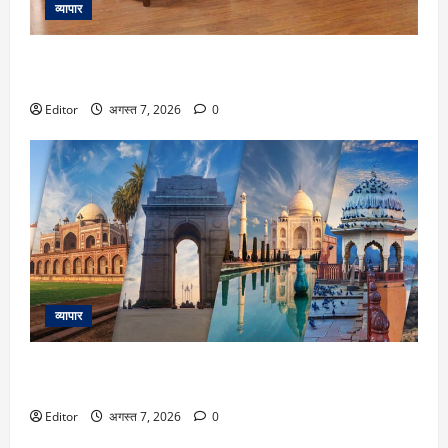
व्यापार
लकड़ी का फर्नीचर रखना है सालों तक नया? मानसून में अपनाएं ये 5
टिप्स
Editor
अगस्त 7, 2026
0
व्यापार
मानसून में जरूर करें भारत के इन डेस्टिनेशन को एक्सप्लोर, बारिश में
खिल उठती है इनकी खूबसूरती
Editor
अगस्त 7, 2026
0