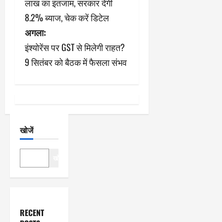
लाख का इंतजाम, सरकार देगी
ने
8.2% ब्याज, चेक करें डिटेल
अगला:
वि
इंश्योरेंस पर GST से मिलेगी राहत?
गे
9 सितंबर को बैठक में फैसला संभव
श
न
खोजें
खोजें
RECENT