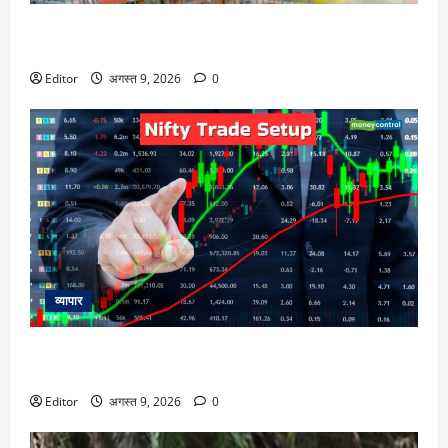
FMCG Price Hikes: महंगा होगा तेल, साबुन, चॉकलेट? Britannia,
Dabur, और HUL समेत छह कंपनियों की ये है तैयारी
Editor
अगस्त 9, 2026
0
व्यापार
Nifty Outlook: 10 अगस्त को निफ्टी की चाल कैसी रहेगी, एक्सपर्ट्स
से जानिए
Editor
अगस्त 9, 2026
0