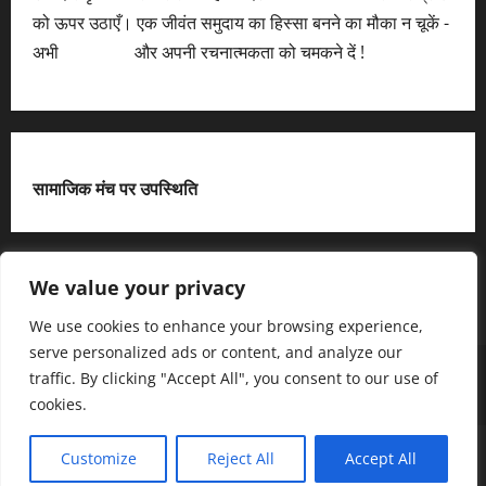
को ऊपर उठाएँ। एक जीवंत समुदाय का हिस्सा बनने का मौका न चूकें -
अभी
आवेदन करें
और अपनी रचनात्मकता को चमकने दें !
सामाजिक मंच पर उपस्थिति
X
We value your privacy
We use cookies to enhance your browsing experience,
serve personalized ads or content, and analyze our
हमसे जुड़ें
आधिकारिक नीति पृष्ठ (Privacy Policy)
traffic. By clicking "Accept All", you consent to our use of
हमारे बारे में जानें
हमसे संपर्क करें
cookies.
Copyright © All rights reserved.
|
MoreNews
द्धारा AF
Customize
Reject All
Accept All
themes.