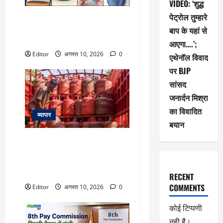
VIDEO: ‘शुद्ध
पेट्रोल तुम्हारे
कबाड़ से जुगाड़! पुरानी डेनिम से बनाएं
खूबसूरत और लक्जरी डेकोरेटिव
बाप के यहां से
आइटम्स
आएगा….’;
Editor
अगस्त 10, 2026
0
एथेनॉल विवाद
पर BJP
सांसद
जनार्दन मिश्रा
का विवादित
व्यापार
बयान
LPG Price 10 August: आज फिर
बदल गए 14.2 और 19 KG सिलेंडर के
रेट? चेक करें दिल्ली से पटना तक के
दाम
RECENT
COMMENTS
Editor
अगस्त 10, 2026
0
कोई टिप्पणी
नही है।