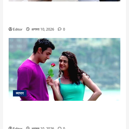
8th Pay Commission: दिल्ली में खत्म हुईं बैठकें, कर्मचारियों की मांग
कम से कम ₹52,600 हो बेसिक सैलरी! समझिए फिटमेंट फैक्टर का
गणित
Editor
अगस्त 10, 2026
0
व्यापार
25 Years Of Dil Chahta Hai: ‘जानें क्यों लोग प्यार करते हैं’ गाने की
शूटिंग के दौरान जब भूख से तड़प उठीं प्रीति जिंटा, जानें दिलचस्प
किस्सा
Editor
अगस्त 10, 2026
0