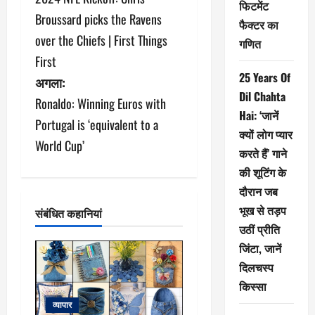
स्ट
फिटमेंट
Broussard picks the Ravens
फैक्टर का
ने
over the Chiefs | First Things
गणित
First
वि
25 Years Of
अगला:
गे
Dil Chahta
Ronaldo: Winning Euros with
Hai: ‘जानें
श
Portugal is ‘equivalent to a
क्यों लोग प्यार
World Cup’
न
करते हैं’ गाने
की शूटिंग के
दौरान जब
भूख से तड़प
संबंधित कहानियां
उठीं प्रीति
जिंटा, जानें
दिलचस्प
किस्सा
व्यापार