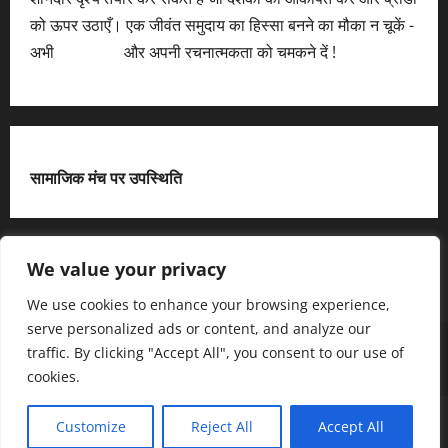
को ऊपर उठाएँ। एक जीवंत समुदाय का हिस्सा बनने का मौका न चूकें -
अभी
आवेदन करें
और अपनी रचनात्मकता को चमकने दें !
सामाजिक मंच पर उपस्थिति
X
We value your privacy
We use cookies to enhance your browsing experience,
serve personalized ads or content, and analyze our
हमसे जुड़ें
आधिकारिक नीति पृष्ठ (Privacy Policy)
traffic. By clicking "Accept All", you consent to our use of
हमारे बारे में जानें
हमसे संपर्क करें
cookies.
Copyright © All rights reserved.
|
MoreNews
द्धारा AF
Customize
Reject All
Accept All
themes.