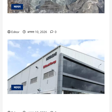
व्यापार
Stocks In News: माइनिंग सेक्टर के लिए आई एक बड़ी पॉजिटिव
खबर, इन दो शेयरों को लगे पंख, क्या हैं आपके पास?
Editor
अगस्त 10, 2026
0
व्यापार
Hitachi Energy ने किया पोर्टफोलियो चार्ज, 10% चढ़ गया Power
India का शेयर, अभी इतना बचा है दम