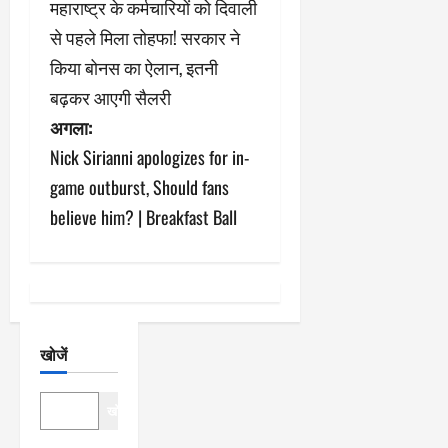
महाराष्ट्र के कर्मचारियों को दिवाली
स्ट
से पहले मिला तोहफा! सरकार ने
ने
किया बोनस का ऐलान, इतनी
बढ़कर आएगी सैलरी
वि
अगला:
गे
Nick Sirianni apologizes for in-
श
game outburst, Should fans
believe him? | Breakfast Ball
न
खोजें
खोजें