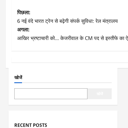
पो
पिछला:
6 नई वंदे भारत ट्रेन से बढ़ेगी संपर्क सुविधा: रेल मंत्रालय
स्ट
अगला:
ने
आखिर भ्रष्टाचारी को… केजरीवाल के CM पद से इस्तीफे का ऐल
वि
गे
श
खोजें
न
खोजें
RECENT POSTS