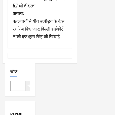
ने
5.7 थी तीव्रता
अगला:
वि
पहलवानों से यौन उत्पीड़न के केस
गे
खारिज किए जाएं; दिल्ली हाईकोर्ट
श
ने की बृजभूषण सिंह की खिंचाई
न
खोजें
खोजें
RECENT