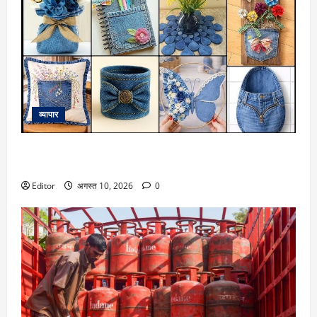
व्यापार
कबाड़ से जुगाड़! पुरानी डेनिम से बनाएं खूबसूरत और लक्जरी डेकोरेटिव
आइटम्स
Editor
अगस्त 10, 2026
0