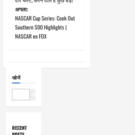
वॉर चेस्ट, करने वाले हैं कुछ बड़ा
ने
अगला:
NASCAR Cup Series: Cook Out
वि
Southern 500 Highlights |
गे
NASCAR on FOX
श
न
खोजें
खोजें
RECENT
POSTS