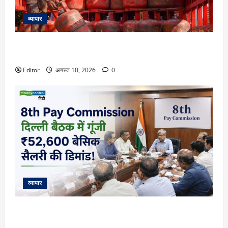
व्यापार
LPG Price 10 August: आज फिर बदल गए 14.2 और 19 KG सिलेंडर
के रेट? चेक करें दिल्ली से पटना तक के दाम
Editor
अगस्त 10, 2026
0
व्यापार
8th Pay Commission: दिल्ली में खत्म हुईं बैठकें, कर्मचारियों की मांग
कम से कम ₹52,600 हो बेसिक सैलरी! समझिए फिटमेंट फैक्टर का