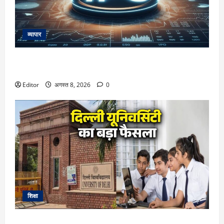
व्यापार
AGS Health IPO: ₹4800 करोड़ के इश्यू के लिए अपडेटेड ड्राफ्ट
जमा, रहेंगे ₹1800 करोड़ के नए शेयर
Editor
अगस्त 8, 2026
0
शिक्षा
DU Admission 2026: दिल्ली यूनिवर्सिटी का बड़ा फैसला, CUET के