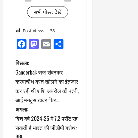
सभी पोस्ट देखें
Post Views:
38
Facebook
Mastodon
Email
Share
पो
पिछला:
Ganderbal: सज-संवरकर
स्ट
करवाचौथ व्रत खोलने का इंतजार
ने
कर रही थी शशि अबरोल की पत्नी,
आई मनहूस खबर फिर…
वि
अगला:
गे
वित्त वर्ष 2024-25 में 7.2 पर्सेंट रह
श
सकती है भारत की जीडीपी ग्रोथः
RBI