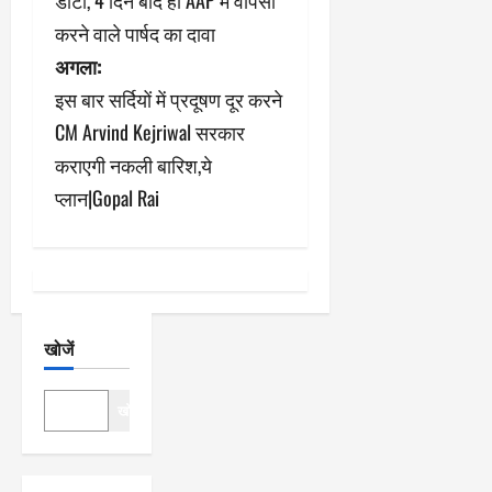
डांटा, 4 दिन बाद ही AAP में वापसी
ने
करने वाले पार्षद का दावा
अगला:
वि
इस बार सर्दियों में प्रदूषण दूर करने
गे
CM Arvind Kejriwal सरकार
श
कराएगी नकली बारिश,ये
प्लान|Gopal Rai
न
खोजें
खोजें