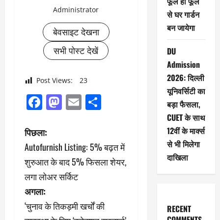
फूल ही फूल
Administrator
से घर गार्डन
बन जायेगा
बेवसाइट देखना
सभी पोस्ट देखें
DU
Admission
2026: दिल्ली
Post Views:
23
यूनिवर्सिटी का
Facebook
Mastodon
Email
Share
बड़ा फैसला,
CUET के साथ
पो
12वीं के मार्क्स
पिछला:
से भी मिलेगा
Autofurnish Listing: 5% बढ़त में
स्ट
दाखिला
शुरुआत के बाद 5% फिसला शेयर,
ने
लगा लोअर सर्किट
अगला:
वि
‘चुनाव के तिकड़मी खर्चों की
RECENT
गे
COMMENTS