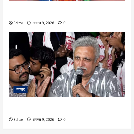
Milky Mist IPO: 7 बातें, ₹1533 करोड़ के इश्यू में निवेश से पहले
जानना है जरूरी
Editor
अगस्त 9, 2026
0
व्यापार
Piyush Mishra: झारखंड छात्रों के विरोध प्रदर्शन में शामिल हुए पीयूष
मिश्रा, सभी के साथ गाया ‘आरंभ है प्रचंड’ गाना
Editor
अगस्त 9, 2026
0