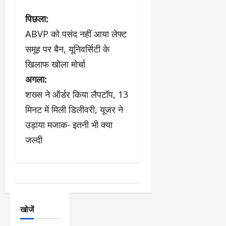
पो
पिछला:
ABVP को पसंद नहीं आया लेफ्ट
स्ट
समूह पर बैन, यूनिवर्सिटी के
ने
खिलाफ खोला मोर्चा
अगला:
वि
शख्स ने ऑर्डर किया लैपटॉप, 13
गे
मिनट में मिली डिलीवरी, यूजर ने
श
उड़ाया मजाक- इतनी भी क्या
जल्दी
न
खोजें