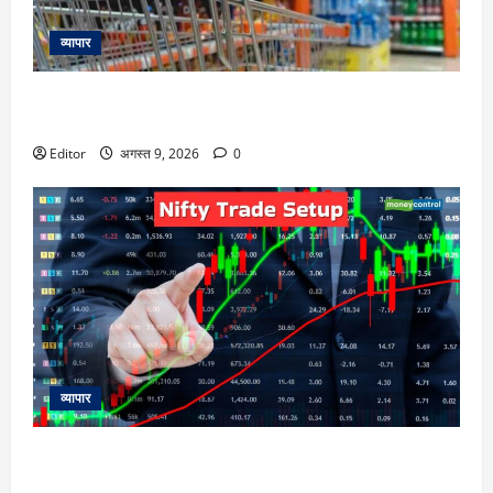
व्यापार
FMCG Price Hikes: महंगा होगा तेल, साबुन, चॉकलेट? Britannia,
Dabur, और HUL समेत छह कंपनियों की ये है तैयारी
Editor
अगस्त 9, 2026
0
व्यापार
Nifty Outlook: 10 अगस्त को निफ्टी की चाल कैसी रहेगी, एक्सपर्ट्स
से जानिए