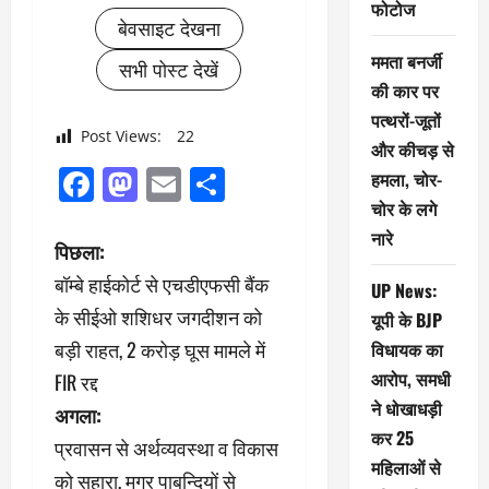
फोटोज
बेवसाइट देखना
ममता बनर्जी
सभी पोस्ट देखें
की कार पर
पत्थरों-जूतों
Post Views:
22
और कीचड़ से
Facebook
Mastodon
Email
Share
हमला, चोर-
चोर के लगे
नारे
पो
पिछला:
बॉम्बे हाईकोर्ट से एचडीएफसी बैंक
स्ट
UP News:
के सीईओ शशिधर जगदीशन को
यूपी के BJP
ने
बड़ी राहत, 2 करोड़ घूस मामले में
विधायक का
आरोप, समधी
FIR रद्द
वि
ने धोखाधड़ी
अगला:
गे
कर 25
प्रवासन से अर्थव्यवस्था व विकास
महिलाओं से
श
को सहारा, मगर पाबन्दियों से