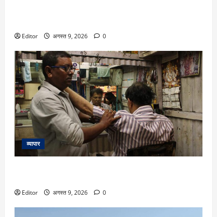
Lift Karadey Shoot: एक पैसा नहीं हुआ था खर्च, जब अदनान सामी
के ‘लिफ्ट करा दे’ गाने में गोविंदा ना रिहर्सल हो गए थे शामिल
Editor
अगस्त 9, 2026
0
व्यापार
Video: नाई की दुकान से इंटरनेट तक… Techie ने 90s के गानों वाला
ऐसा डिजिटल अड्डा बनाया कि Paytm फाउंडर भी तारीफ करने लगे
Editor
अगस्त 9, 2026
0