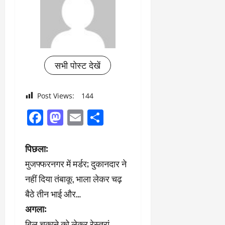
सभी पोस्ट देखें
Post Views:
144
Facebook
Mastodon
Email
Share
पो
पिछला:
मुजफ्फरनगर में मर्डर; दुकानदार ने
स्ट
नहीं दिया तंबाकू, भाला लेकर चढ़
ने
बैठे तीन भाई और…
अगला:
वि
बिल चुकाने को लेकर रेस्तरां