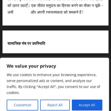
को ऊपर उठाएँ। एक जीवंत समुदाय का हिस्सा बनने का मौका न चूकें -
अभी
आवेदन करें
और अपनी रचनात्मकता को चमकने दें !
सामाजिक मंच पर उपस्थिति
X
We value your privacy
We use cookies to enhance your browsing experience,
serve personalized ads or content, and analyze our
हमसे जुड़ें
आधिकारिक नीति पृष्ठ (Privacy Policy)
traffic. By clicking "Accept All", you consent to our use of
हमारे बारे में जानें
हमसे संपर्क करें
cookies.
Copyright © All rights reserved.
|
MoreNews
द्धारा AF
Customize
Reject All
Accept All
themes.