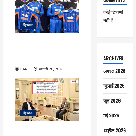
कोई टिप्पणी
नही है।
क्रिकेट
रोहित शर्मा ने चुना वर्ल्ड कप के लिए
अपना ट्रंप कार्ड, टी-20 में विराट की
तरह है रन चेज का रिकॉर्ड, पाक को
ARCHIVES
पीटना पसंद है
Editor
जनवरी 26, 2026
अगस्त 2026
जुलाई 2026
जून 2026
क्रिकेट
मई 2026
शहबाज शरीफ को बताया नवाज
अप्रैल 2026
शरीफ, सठिया गए पीसीब चीफ