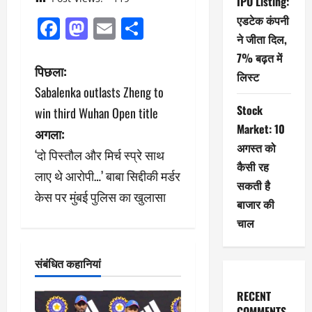
IPO Listing:
और
एडटेक कंपनी
Facebook
Mastodon
Email
Share
अवसाद
ने जीता दिल,
का
7% बढ़त में
पो
पिछला:
लिस्ट
जोखिम,
Sabalenka outlasts Zheng to
स्ट
जानिए
Stock
win third Wuhan Open title
क्यों”
ने
Market: 10
अगला:
अगस्त को
‘दो पिस्तौल और मिर्च स्प्रे साथ
वि
कैसी रह
लाए थे आरोपी…’ बाबा सिद्दीकी मर्डर
गे
सकती है
केस पर मुंबई पुलिस का खुलासा
बाजार की
श
चाल
न
संबंधित कहानियां
RECENT
COMMENTS