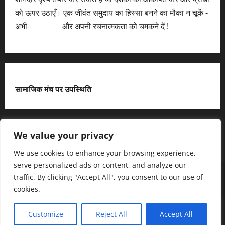
को ऊपर उठाएँ। एक जीवंत समुदाय का हिस्सा बनने का मौका न चूकें -
अभी
आवेदन करें
और अपनी रचनात्मकता को चमकने दें !
सामाजिक मंच पर उपस्थिति
X
We value your privacy
We use cookies to enhance your browsing experience,
serve personalized ads or content, and analyze our
हमसे जुड़ें
आधिकारिक नीति पृष्ठ (Privacy Policy)
traffic. By clicking "Accept All", you consent to our use of
हमारे बारे में जानें
हमसे संपर्क करें
cookies.
Copyright © All rights reserved.
|
MoreNews
द्धारा AF
Customize
Reject All
Accept All
themes.