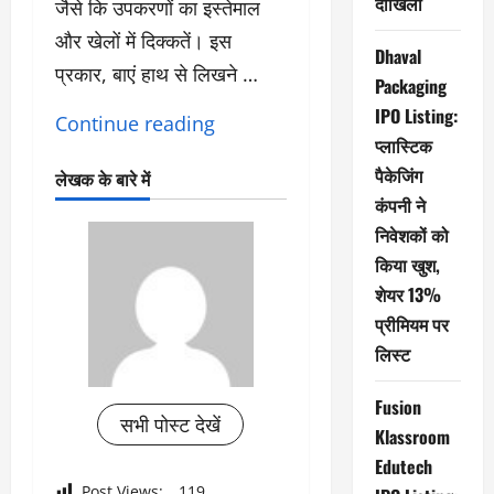
दाखिला
जैसे कि उपकरणों का इस्तेमाल
और खेलों में दिक्कतें। इस
Dhaval
प्रकार, बाएं हाथ से लिखने …
Packaging
IPO Listing:
“बाएं
Continue reading
प्लास्टिक
हाथ
पैकेजिंग
लेखक के बारे में
से
कंपनी ने
काम
निवेशकों को
करने
किया खुश,
वाले
शेयर 13%
लोगों
प्रीमियम पर
में
लिस्ट
ज्यादा
Fusion
होता
सभी पोस्ट देखें
Klassroom
है
Edutech
एंग्जाइटी
Post Views:
119