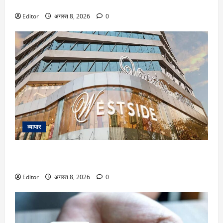
पहुंचा भाव, जानें आपके शहर का रेट
Editor
अगस्त 8, 2026
0
व्यापार
Trent के शेयर में 26% तक उछाल का दम! मोतीलाल ओसवाल ने दी
खरीद की सलाह; दूसरे ब्रोकरेजेज का क्या है व्यू
Editor
अगस्त 8, 2026
0