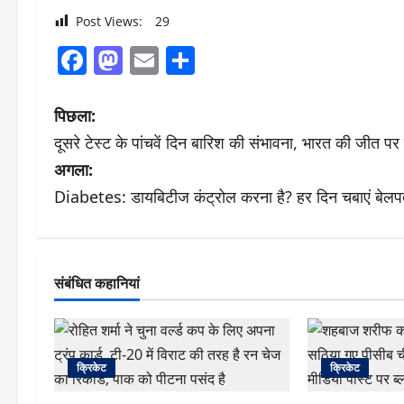
Post Views:
29
Facebook
Mastodon
Email
Share
पो
पिछला:
दूसरे टेस्ट के पांचवें दिन बारिश की संभावना, भारत की जीत प
स्ट
अगला:
ने
Diabetes: डायबिटीज कंट्रोल करना है? हर दिन चबाएं बेलपत
वि
गे
संबंधित कहानियां
श
न
क्रिकेट
क्रिकेट