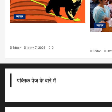
व्यापार
व्यापार
Market Outlook : निफ्टी-सेंसेक्स गिरावट के
साथ हुए बंद, जानिए 10 अगस्त को कैसी रह सकती
‘मैं आपके साथ 
है इनकी चाल
सांसदों से बोल
Editor
अगस्त 7, 2026
0
Editor
अगस
पब्लिक पेज के बारे में