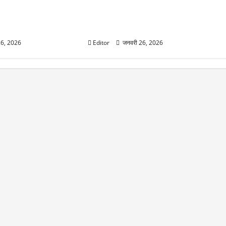
बताया नवाज शरीफ,
मोहसिन नकवी और शहबाज शरीफ की मीटिंग
चीफ मोहसिन नकवी,
खत्म, जानें टी20 विश्व कप में पाकिस्तान के
 पर ब्लंडर
खेलने पर क्या फैसला आया
26, 2026
Editor
जनवरी 26, 2026