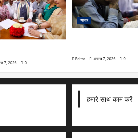
व्यापार
Stock Market Fall: सेंसेक्स 
गिरकर बंद, निफ्टी आया 24570 पर; 
हूं’, TMC और उद्धव सेना के बागी
₹1.60 लाख करोड़ साफ
े PM मोदी
Editor
अगस्त 7, 2026
0
्त 7, 2026
0
हमारे साथ काम करें