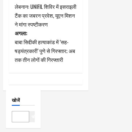
लेबनान: UNIFIL शिविर में इसराइली
स्ट
टैंक का जबरन प्रवेश, यूएन मिशन
ने
ने मांगा स्पष्टीकरण
अगला:
वि
बाबा सिद्दीकी हत्याकांड में ‘सह-
गे
षड्यंत्रकारी’ पुणे से गिरफ्तार; अब
श
तक तीन लोगों की गिरफ्तारी
न
खोजें
खोजें