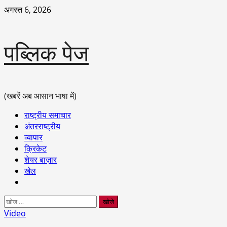
छोड़कर
अगस्त 6, 2026
सामग्री
पर
जाएँ
पब्लिक पेज
(खबरें अब आसान भाषा में)
प्राथमिक
राष्ट्रीय समाचार
सूची
अंतरराष्ट्रीय
व्यापार
क्रिकेट
शेयर बाज़ार
खेल
निम्न
को
Video
खोजें: