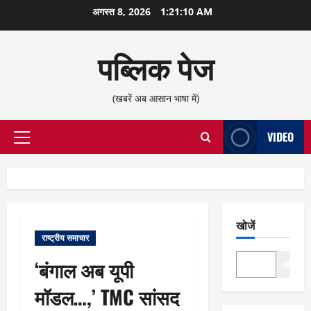
छोड़कर
अगस्त 8, 2026
1:21:11 AM
सामग्री
पर
पब्लिक पेज
जाएँ
(खबरें अब आसान भाषा में)
VIDEO
प्राथमिक
सूची
खोजें
राष्ट्रीय समाचार
‘बंगाल अब यूपी
खोजें
मॉडल…,’ TMC सांसद