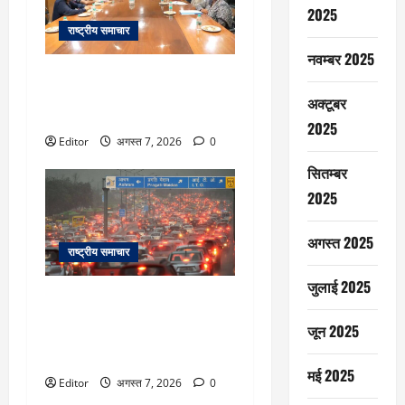
2025
राष्ट्रीय समाचार
नवम्बर 2025
JPSC Protest: छात्रों की सरकार के
साथ प्रथम दौर की वार्ता खत्म, बोले-
अक्टूबर
मांगे पूरी होने तक प्रदर्शन रहेगा जारी
2025
Editor
अगस्त 7, 2026
0
सितम्बर
2025
अगस्त 2025
राष्ट्रीय समाचार
जुलाई 2025
कई घंटों की बारिश से दिल्ली-NCR
बेहाल, नोएडा से फरीदाबाद तक घंटों
जून 2025
जाम, कई इलाकों में गिरे मकान; दो
दिनों तक राहत नहीं, VIDEO
मई 2025
Editor
अगस्त 7, 2026
0