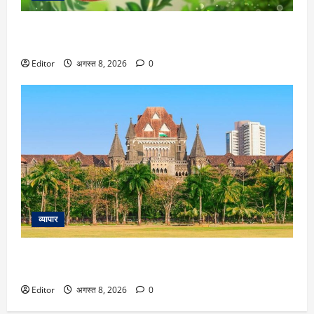
Hariyali Teej 2026 Vastu tips: किसी दिशा में सबसे ज्यादा फलदायी
होगी पूजा, यहां जानें हरियाली तीज के लिए वास्तु टिप्स
Editor
अगस्त 8, 2026
0
व्यापार
‘मच्छर को तलवार से मारने की कोशिश’… Amazon के वेयरहाउस पर
कार्रवाई को लेकर हाई कोर्ट ने FDA को फटकारा
Editor
अगस्त 8, 2026
0