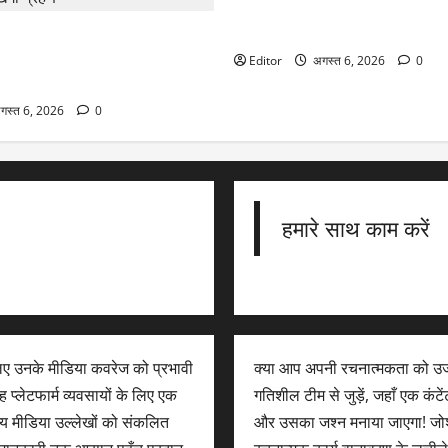
Britannia Q1 Results: बिस्किट क
प्रॉफिट 13% बढ़ा, रेवेन्यू ₹5000 कर
al Solar Eclipse: इस देश में 100
 सूर्य ग्रहण का दुर्लभ नजारा, भारत
Editor
अगस्त 6, 2026
0
 ग्रहण
गस्त 6, 2026
0
हमारे साथ काम करें
लिए उनके मीडिया कवरेज को प्रभावी
क्या आप अपनी रचनात्मकता को उज
 प्लेटफार्म व्यवसायों के लिए एक
गतिशील टीम से जुड़ें, जहाँ एक कंट
न्य मीडिया उल्लेखों को संकलित
और उसका जश्न मनाया जाएगा! जोशी