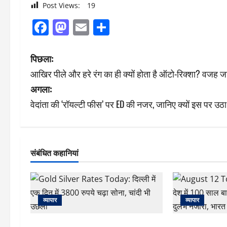
Post Views:
19
Facebook
Mastodon
Email
Share
पो
पिछला:
आखिर पीले और हरे रंग का ही क्यों होता है ऑटो-रिक्शा? वजह जान
स्ट
अगला:
ने
वेदांता की ‘रॉयल्टी फीस’ पर ED की नजर, जानिए क्यों इस पर 
वि
गे
संबंधित कहानियां
श
न
व्यापार
व्यापार
Gold Silver Rates Today: दिल्ली में एक
August 12 Total